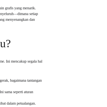
in grafis yang menarik. 
menyeluruh—dimana setiap 
yang menyenangkan dan 
tu?
e. Ini mencakup segala hal 
gerak, bagaimana tantangan 
i sama seperti aturan 
ibat dalam petualangan. 