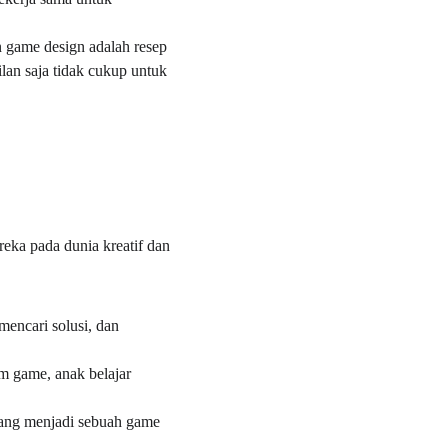
n game design adalah resep 
an saja tidak cukup untuk 
?
ka pada dunia kreatif dan 
mencari solusi, dan 
m game, anak belajar 
bang menjadi sebuah game 