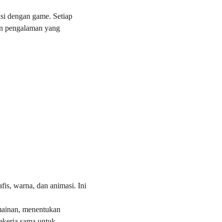
si dengan game. Setiap 
an pengalaman yang 
 
is, warna, dan animasi. Ini 
ermainan, menentukan 
ekerja sama untuk 