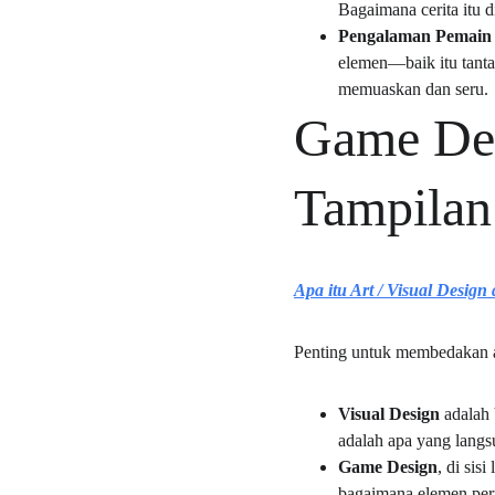
Bagaimana cerita itu 
Pengalaman Pemain 
elemen—baik itu tant
memuaskan dan seru.
Game Des
Tampilan
Apa itu Art / Visual Design
Penting untuk membedakan a
Visual Design
 adalah
adalah apa yang langsu
Game Design
, di sis
bagaimana elemen perm