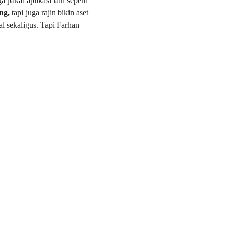
 pakai aplikasi lain seperti 
ng, 
tapi juga rajin bikin aset 
al sekaligus. Tapi Farhan 