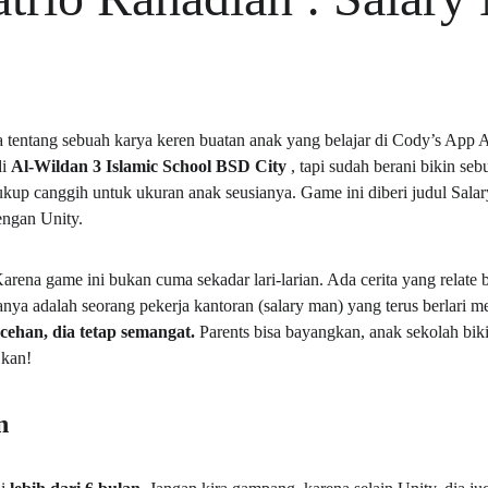
ta tentang sebuah karya keren buatan anak yang belajar di Cody’s Ap
i 
Al-Wildan 3 Islamic School BSD City 
, tapi sudah berani bikin s
ukup canggih untuk ukuran anak seusianya. Game ini diberi judul Sala
engan Unity.
rena game ini bukan cuma sekadar lari-larian. Ada cerita yang relate 
ya adalah seorang pekerja kantoran (salary man) yang terus berlari m
cehan, dia tetap semangat. 
Parents bisa bayangkan, anak sekolah bi
 kan!
n