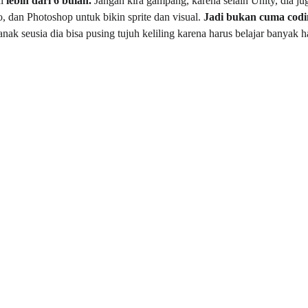
i 
lebih dari 6 bulan. 
Jangan kira gampang, karena selain Unity, dia juga
o, dan Photoshop untuk bikin sprite dan visual. 
Jadi bukan cuma codi
, anak seusia dia bisa pusing tujuh keliling karena harus belajar banyak h