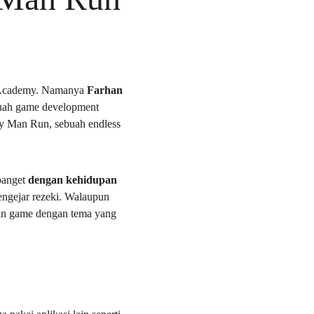
p Academy. Namanya 
Farhan 
ebuah game development 
ry Man Run, sebuah endless 
banget 
dengan kehidupan 
engejar rezeki. Walaupun 
kin game dengan tema yang 