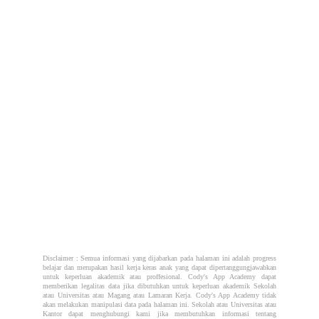
Disclaimer : Semua informasi yang dijabarkan pada halaman ini adalah progress
belajar dan merupakan hasil kerja keras anak yang dapat dipertanggungjawabkan
untuk keperluan akademik atau proffesional. Cody's App Academy dapat
memberikan legalitas data jika dibutuhkan untuk keperluan akademik Sekolah
atau Universitas atau Magang atau Lamaran Kerja. Cody's App Academy tidak
akan melakukan manipulasi data pada halaman ini. Sekolah atau Universitas atau
Kantor dapat menghubungi kami jika membutuhkan informasi tentang