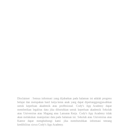
Disclaimer : Semua informasi yang dijabarkan pada halaman ini adalah progress
belajar dan merupakan hasil kerja keras anak yang dapat dipertanggungjawabkan
untuk keperluan akademik atau proffesional. Cody's App Academy dapat
memberikan legalitas data jika dibutuhkan untuk keperluan akademik Sekolah
atau Universitas atau Magang atau Lamaran Kerja. Cody's App Academy tidak
akan melakukan manipulasi data pada halaman ini. Sekolah atau Universitas atau
Kantor dapat menghubungi kami jika membutuhkan informasi tentang
kredibilitas siswa Cody's App Academy.