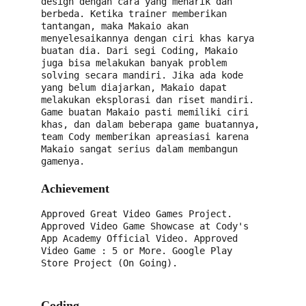
design dengan cara yang menarik dan 
berbeda. Ketika trainer memberikan 
tantangan, maka Makaio akan 
menyelesaikannya dengan ciri khas karya 
buatan dia. Dari segi Coding, Makaio 
juga bisa melakukan banyak problem 
solving secara mandiri. Jika ada kode 
yang belum diajarkan, Makaio dapat 
melakukan eksplorasi dan riset mandiri. 
Game buatan Makaio pasti memiliki ciri 
khas, dan dalam beberapa game buatannya, 
team Cody memberikan apreasiasi karena 
Makaio sangat serius dalam membangun 
gamenya.
Achievement
Approved Great Video Games Project. 
Approved Video Game Showcase at Cody's 
App Academy Official Video. Approved 
Video Game : 5 or More. Google Play 
Store Project (On Going).
Coding