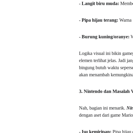
- Langit biru muda: 
Member
- Pipa hijau terang:
 Warna 
- Burung kuning/oranye: 
W
Logika visual ini bikin game
elemen terlihat jelas. Jadi 
bingung butuh waktu seperse
akan menambah kemungkinan 
3. Nintendo dan Masalah V
Nah, bagian ini menarik. 
Nin
dengan aset dari game Mario.
- Isu kemiripan: 
Pipa hijau