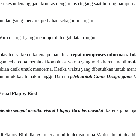
i kesan tenang, jadi kontras dengan rasa tegang saat burung hampir na
ini langsung menarik perhatian sebagai rintangan.  
arna hangat yang menonjol di tengah latar dingin.  
play terasa keren karena pemain bisa 
cepat memproses informasi. 
Tid
jangan coba coba membuat kombinasi warna yang mirip karena nanti 
mat
kian detik untuk mencerna. Ketika waktu yang dibutuhkan untuk mence
untuk kalah makin tinggi. Dan itu 
jelek untuk Game Design game 
isual Flappy Bird
tendo sempat menilai visual Flappy Bird bermasalah 
karena pipa hij
  
 di Flappy Bird dianggap terlalu mirip dengan pipa Mario.  Ingat pipa hi