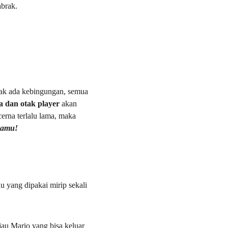
brak.  
ak ada kebingungan, semua 
a dan otak player 
akan 
rna terlalu lama, maka 
kamu!
au yang dipakai mirip sekali 
jau Mario yang bisa keluar 