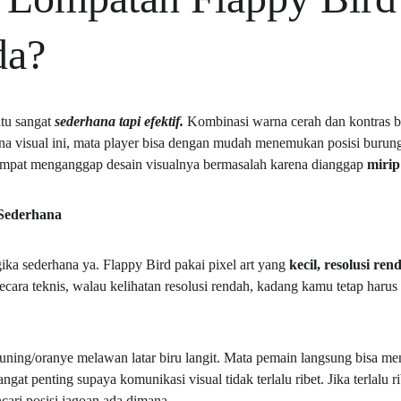
da?
itu sangat 
sederhana tapi efektif. 
Kombinasi warna cerah dan kontras bik
na visual ini, mata player bisa dengan mudah menemukan posisi burung
pat menganggap desain visualnya bermasalah karena dianggap 
mirip
 Sederhana
ka sederhana ya. Flappy Bird pakai pixel art yang 
kecil, resolusi ren
ecara teknis, walau kelihatan resolusi rendah, kadang kamu tetap harus
ning/oranye melawan latar biru langit. Mata pemain langsung bisa me
ngat penting supaya komunikasi visual tidak terlalu ribet. Jika terlalu 
cari posisi jagoan ada dimana  